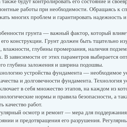
 также будут контролировать его состояние и свое
монтные работы при необходимости. Обращаясь к с
жать многих проблем и гарантировать надежность и
обенности грунта
— важный фактор, который влияет
 его конструкции. Грунт должен быть тщательно из
, влажности, глубины промерзания, наличия подзем
к. В зависимости от этих параметров выбирается о
его глубина заложения и ширина подошвы.
хнологию устройства фундамента
— необходимое ус
ачества и долговечности фундамента. Технология у
ключает в себя множество этапов, на каждом из ко
хнологические нормы и правила безопасности, а та
ь качество работ.
гулярный осмотр и ремонт
— мера для поддержания
оянии и предотвращения его разрушения. Регулярн