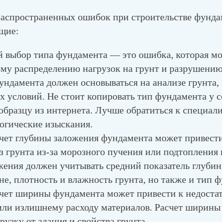
распространенных ошибок при строительстве фунд
щие:
 выбор типа фундамента
— это ошибка, которая мо
му распределению нагрузок на грунт и разрушению
ундамента должен основываться на анализе грунта, 
х условий. Не стоит копировать тип фундамента у с
 образцу из интернета. Лучше обратиться к специал
логические изыскания.
чет глубины заложения фундамента
может привести
 грунта из-за морозного пучения или подтопления 
жения должен учитывать средний показатель глуби
не, плотность и влажность грунта, но также и тип 
чет ширины фундамента
может привести к недоста
или излишнему расходу материалов. Расчет ширины
рузку от здания и свойства грунта.