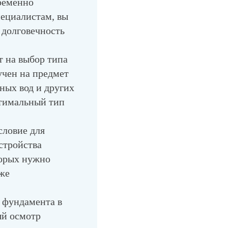
временно
пециалистам, вы
 долговечность
 на выбор типа
учен на предмет
ных вод и других
птимальный тип
ловие для
стройства
торых нужно
кже
 фундамента в
ый осмотр