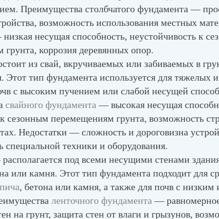
ием. Преимущества столбчатого фундамента — про
тройства, возможность использования местных мате
 низкая несущая способность, неустойчивость к с
 грунта, коррозия деревянных опор.
стоит из свай, вкручиваемых или забиваемых в гру
. Этот тип фундамента используется для тяжелых и
почв с высоким пучением или слабой несущей спосо
а
свайного фундамента
— высокая несущая способн
 к сезонным перемещениям грунта, возможность стр
тах. Недостатки — сложность и дороговизна устрой
ь специальной техники и оборудования.
располагается под всеми несущими стенами здани
на или камня. Этот тип фундамента подходит для с
рпича
, бетона или камня, а также для почв с низким
реимущества
ленточного фундамента
— равномерное
тен на грунт, защита стен от влаги и грызунов, воз