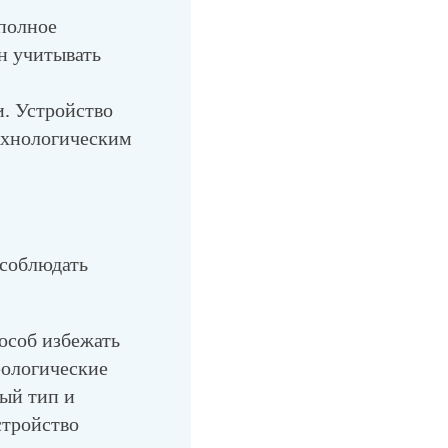
полное
н учитывать
. Устройство
ехнологическим
 соблюдать
соб избежать
еологические
ный тип и
стройство