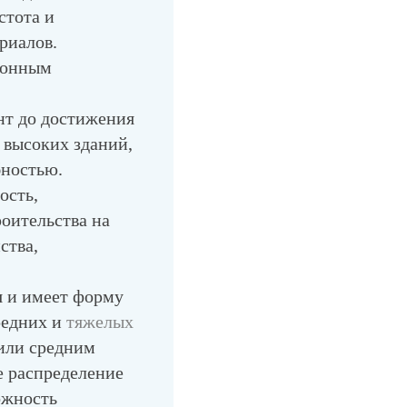
стота и
риалов.
езонным
нт до достижения
 высоких зданий,
бностью.
ость,
оительства на
ства,
я и имеет форму
редних и
тяжелых
 или средним
 распределение
можность