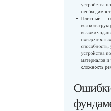
устройства по
необходимост
Плитный
— со
вся конструкц
высоких здан
поверхность
способность,
устройства п
материалов и 
сложность ре
Ошибки 
фундам