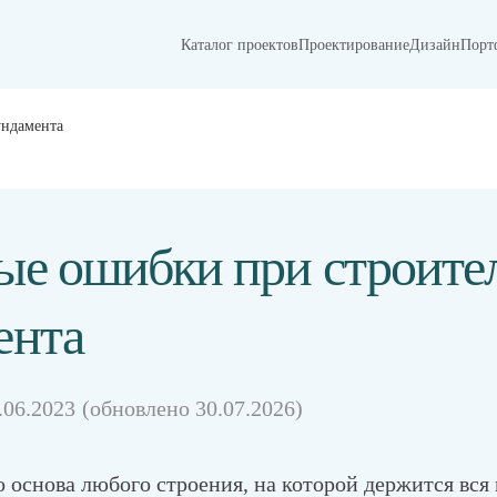
Каталог проектов
Проектирование
Дизайн
Порт
ундамента
е ошибки при строите
ента
.06.2023
(обновлено
30.07.2026)
основа любого строения, на которой держится вся 