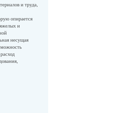
териалов и труда,
орую опирается
тяжелых и
ной
ная несущая
озможность
 расход
дования,