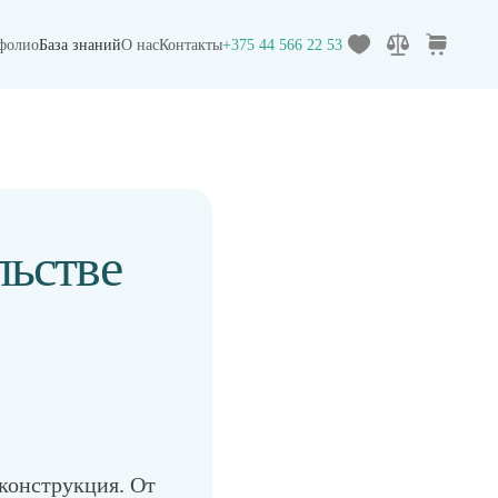
фолио
База знаний
О нас
Контакты
+375 44 566 22 53
льстве
конструкция. От