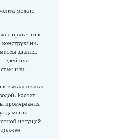
амента можно
жет привести к
 конструкции.
массы здания,
оседей или
истам или
 к выталкиванию
водой. Расчет
ны промерзания
фундамента.
точной несущей
 должен