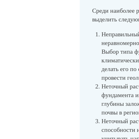
Среди наиболее 
выделить следую
Неправильный
неравномерно
Выбор типа ф
климатически
делать его по
провести гео
Неточный рас
фундамента из
глубины зало
почвы в регио
Неточный рас
способности 
учитывать наг