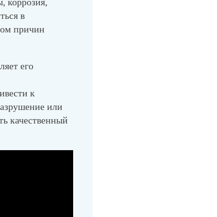
, коррозия,
ться в
том причин
ляет его
ивести к
разрушение или
ть качественный