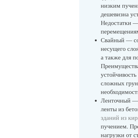
низким пучен
дешевизна ус
Недостатки —
перемещениям
Свайный
— со
несущего слоя
а также для 
Преимуществ
устойчивость
сложных грун
необходимост
Ленточный
— 
ленты из бето
зданий из ки
пучением. П
нагрузки от с