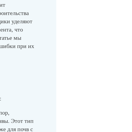
ит
роительства
щики уделяют
ента, что
татье мы
ошибки при их
:
пор,
чвы. Этот тип
же для почв с