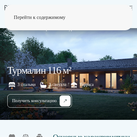
Перейти к содержимому
Главная
Каталог проектов
Турмалин 116 м²
Турмалин 116 м²
3 спальни
3 санузла
Терраса
Получить консультацию
Основные характеристики