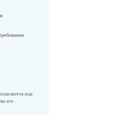
я:
требования
полагаются под
ва его