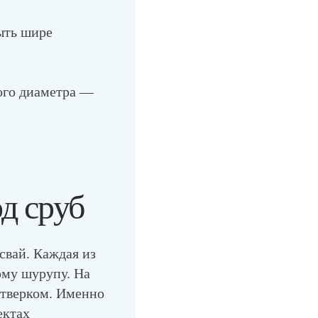
ыть шире
шого диаметра —
д сруб
свай. Каждая из
ому шурупу. На
стверком. Именно
ектах