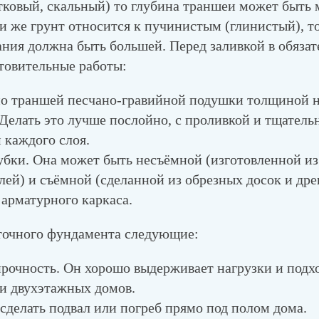
тковый, скальный) то глубина траншеи может быть 
и же грунт относится к пучинистым (глинистый), т
ния должна быть большей. Перед заливкой в обяза
товительные работы:
но траншей песчано-гравийной подушки толщиной н
 Делать это лучше послойно, с проливкой и тщател
 каждого слоя.
бки. Она может быть несъёмной (изготовленной и
лей) и съёмной (сделанной из обрезных досок и дре
арматурного каркаса.
точного фундамента следующие:
прочность. Он хорошо выдерживает нагрузки и подх
и двухэтажных домов.
сделать подвал или погреб прямо под полом дома.