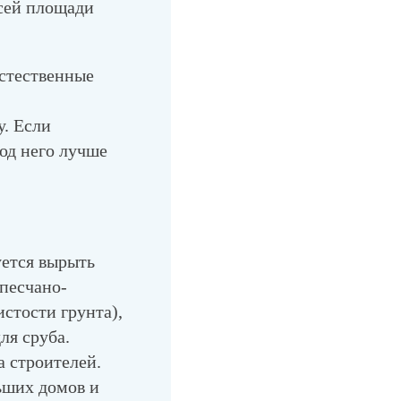
сей площади
естественные
у. Если
под него лучше
уется вырыть
 песчано-
стости грунта),
ля сруба.
а строителей.
ьших домов и