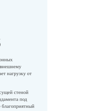
б
тонных
 внешнему
ет нагрузку от
есущей стеной
ндамента под
е благоприятный