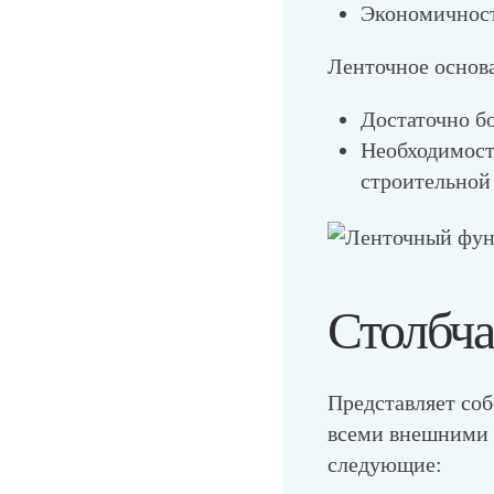
Экономичност
Ленточное основа
Достаточно б
Необходимост
строительной
Столбч
Представляет соб
всеми внешними 
следующие: