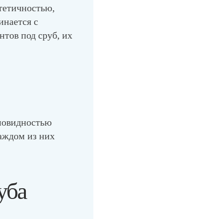
тетичностью,
инается с
нтов под сруб, их
зновидностью
аждом из них
уба