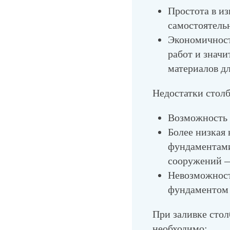
Простота в из
самостоятель
Экономичност
работ и значи
материалов дл
Недостатки стол
Возможность 
Более низкая
фундаментами
сооружений —
Невозможност
фундаментом 
При заливке стол
необходимо: