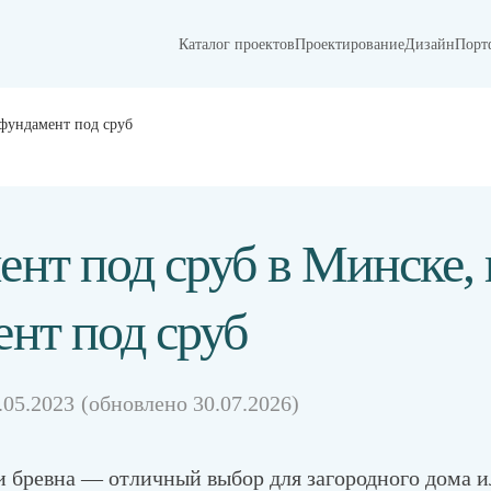
Каталог проектов
Проектирование
Дизайн
Порт
 фундамент под сруб
нт под сруб в Минске, 
нт под сруб
.05.2023
(обновлено
30.07.2026)
и бревна — отличный выбор для загородного дома и