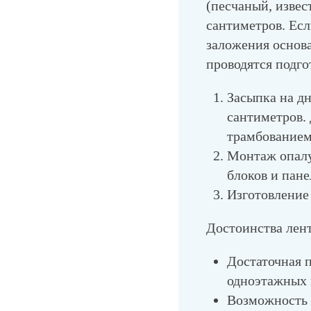
(песчаный, извес
сантиметров. Есл
заложения основа
проводятся подго
Засыпка на д
сантиметров.
трамбованием
Монтаж опалу
блоков и пане
Изготовление 
Достоинства лен
Достаточная 
одноэтажных 
Возможность 