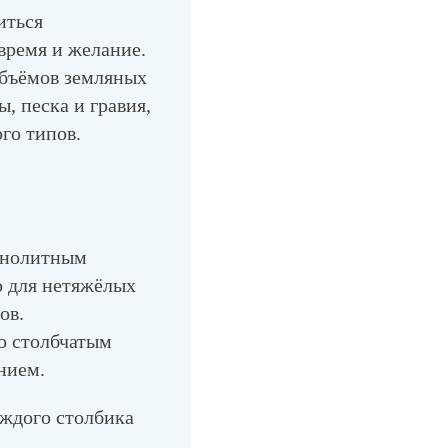
иться
время и желание.
объёмов земляных
, песка и гравия,
го типов.
монолитным
о для нетяжёлых
ов.
о столбчатым
нием.
аждого столбика