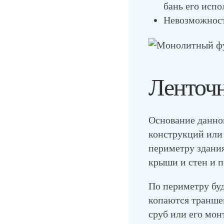
бань его испо
Невозможност
Ленточн
Основание данно
конструкций или
периметру здания
крыши и стен и пе
По периметру бу
копаются траншеи
сруб или его мон