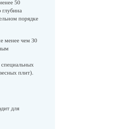
менее 50
о глубина
тельном порядке
е менее чем 30
ьным
з специальных
весных плит).
одит для