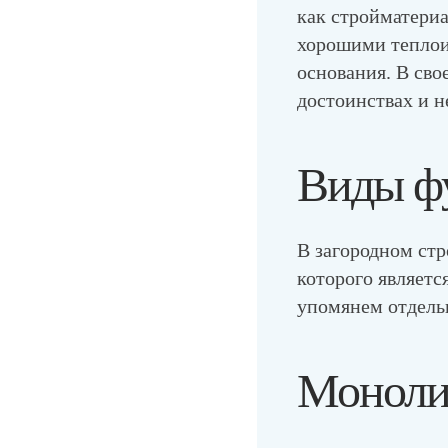
как стройматериа
хорошими теплои
основания. В сво
достоинствах и н
Виды фу
В загородном ст
которого являет
упомянем отдель
Моноли